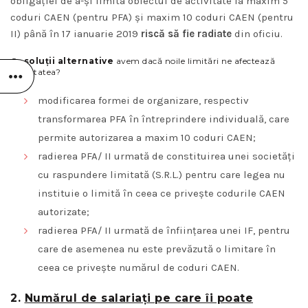
obligației de a-și limita obiectul de activitate la maxim 5
coduri CAEN (pentru PFA) și maxim 10 coduri CAEN (pentru
II) până în 17 ianuarie 2019
riscă să fie radiate
din oficiu.
Ce
soluții alternative
avem dacă noile limitări ne afectează
activitatea?
modificarea formei de organizare, respectiv
transformarea PFA în întreprindere individuală, care
permite autorizarea a maxim 10 coduri CAEN;
radierea PFA/ II urmată de constituirea unei societăți
cu raspundere limitată (S.R.L.) pentru care legea nu
instituie o limită în ceea ce privește codurile CAEN
autorizate;
radierea PFA/ II urmată de înființarea unei IF, pentru
care de asemenea nu este prevăzută o limitare în
ceea ce privește numărul de coduri CAEN.
2.
Numărul de salariați pe care îi poate