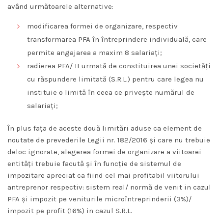
având următoarele alternative:
modificarea formei de organizare, respectiv
transformarea PFA în întreprindere individuală, care
permite angajarea a maxim 8 salariați;
radierea PFA/ II urmată de constituirea unei societăți
cu răspundere limitată (S.R.L.) pentru care legea nu
instituie o limită în ceea ce privește numărul de
salariați;
În plus fața de aceste două limitări aduse ca element de
noutate de prevederile Legii nr. 182/2016 și care nu trebuie
deloc ignorate, alegerea formei de organizare a viitoarei
entități trebuie facută și în funcție de sistemul de
impozitare apreciat ca fiind cel mai profitabil viitorului
antreprenor respectiv: sistem real/ normă de venit in cazul
PFA și impozit pe veniturile microîntreprinderii (3%)/
impozit pe profit (16%) in cazul S.R.L.