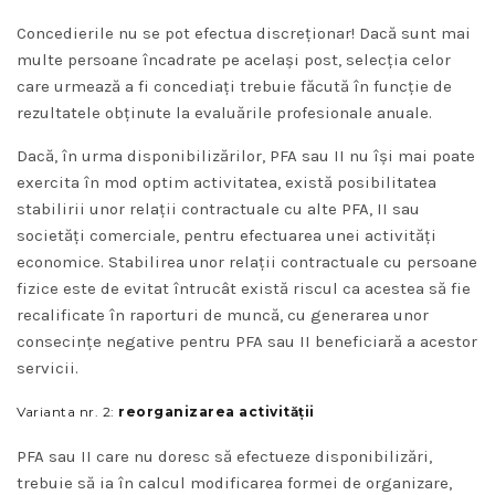
Concedierile nu se pot efectua discreționar! Dacă sunt mai
multe persoane încadrate pe același post, selecția celor
care urmează a fi concediați trebuie făcută în funcție de
rezultatele obținute la evaluările profesionale anuale.
Dacă, în urma disponibilizărilor, PFA sau II nu își mai poate
exercita în mod optim activitatea, există posibilitatea
stabilirii unor relații contractuale cu alte PFA, II sau
societăți comerciale, pentru efectuarea unei activități
economice. Stabilirea unor relații contractuale cu persoane
fizice este de evitat întrucât există riscul ca acestea să fie
recalificate în raporturi de muncă, cu generarea unor
consecințe negative pentru PFA sau II beneficiară a acestor
servicii.
Varianta nr. 2:
reorganizarea activității
PFA sau II care nu doresc să efectueze disponibilizări,
trebuie să ia în calcul modificarea formei de organizare,