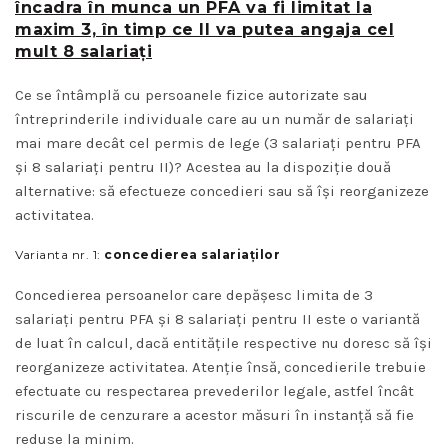
încadra în munca un PFA va fi limitat la
maxim 3, în timp ce II va putea angaja cel
mult 8 salariați
Ce se întâmplă cu persoanele fizice autorizate sau
întreprinderile individuale care au un număr de salariați
mai mare decât cel permis de lege (3 salariați pentru PFA
și 8 salariați pentru II)? Acestea au la dispoziție două
alternative: să efectueze concedieri sau să își reorganizeze
activitatea.
Varianta nr. 1:
concedierea salariaților
Concedierea persoanelor care depășesc limita de 3
salariați pentru PFA și 8 salariați pentru II este o variantă
de luat în calcul, dacă entitățile respective nu doresc să își
reorganizeze activitatea. Atenție însă, concedierile trebuie
efectuate cu respectarea prevederilor legale, astfel încât
riscurile de cenzurare a acestor măsuri în instanță să fie
reduse la minim.