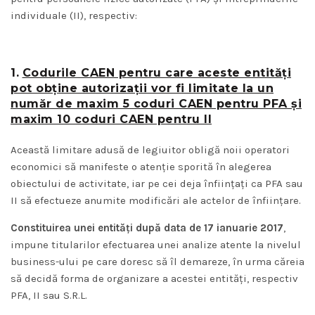
individuale (II), respectiv:
1.
Codurile CAEN pentru care aceste entități
pot obține autorizații vor fi limitate la un
număr de maxim 5 coduri CAEN pentru PFA și
maxim 10 coduri CAEN pentru II
Această limitare adusă de legiuitor obligă noii operatori
economici să manifeste o atenție sporită în alegerea
obiectului de activitate, iar pe cei deja înființați ca PFA sau
II să efectueze anumite modificări ale actelor de înființare.
Constituirea unei entități după data de 17 ianuarie 2017
,
impune titularilor efectuarea unei analize atente la nivelul
business-ului pe care doresc să îl demareze, în urma căreia
să decidă forma de organizare a acestei entități, respectiv
PFA, II sau S.R.L.