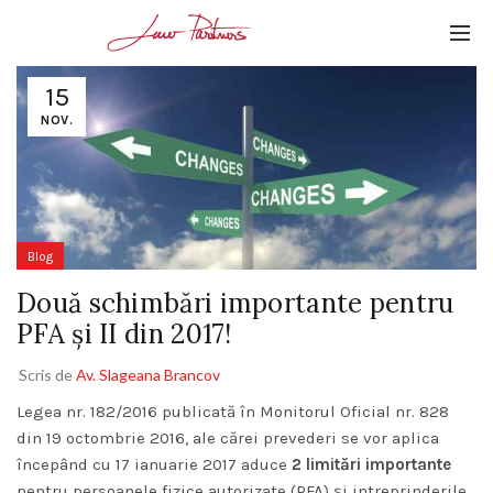
15
NOV.
Blog
Două schimbări importante pentru
PFA și II din 2017!
Scris de
Av. Slageana Brancov
Legea nr. 182/2016 publicată în Monitorul Oficial nr. 828
din 19 octombrie 2016, ale cărei prevederi se vor aplica
începând cu 17 ianuarie 2017 aduce
2 limitări importante
pentru persoanele fizice autorizate (PFA) și intreprinderile