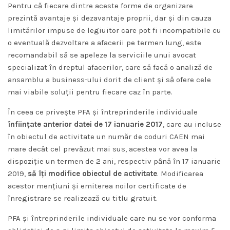
Pentru că fiecare dintre aceste forme de organizare
prezintă avantaje și dezavantaje proprii, dar și din cauza
limitărilor impuse de legiuitor care pot fi incompatibile cu
o eventuală dezvoltare a afacerii pe termen lung, este
recomandabil să se apeleze la serviciile unui avocat
specializat în dreptul afacerilor, care să facă o analiză de
ansamblu a business-ului dorit de client și să ofere cele
mai viabile soluții pentru fiecare caz în parte.
În ceea ce privește PFA și întreprinderile individuale
înființate anterior datei de 17 ianuarie 2017
, care au incluse
în obiectul de activitate un număr de coduri CAEN mai
mare decât cel prevăzut mai sus, acestea vor avea la
dispoziție un termen de 2 ani, respectiv până în 17 ianuarie
2019,
să îți modifice obiectul de activitate
. Modificarea
acestor mențiuni și emiterea noilor certificate de
înregistrare se realizează cu titlu gratuit.
PFA și întreprinderile individuale care nu se vor conforma