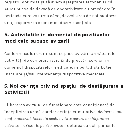
registru optimist și să avem așteptarea rezonabilă că
ANMDMR va da dovadă de operativitate cu precădere în
perioada care va urma când, dezvoltarea de noi business-
uri și repornirea economiei devin esențiale.
4. Activitatile in domeniul dispozitivelor
medicale supuse avizarii
Conform noului ordin, sunt supuse avizării următoarele
activități de comercializare și de prestări servicii în
domeniul dispozitivelor medicale: import, distribuție,
instalare și/sau mentenanță dispozitive medicale.
5. Noi cerințe privind spațiul de desfășurare a
activității
Eliberarea avizului de funcționare este condiționată de
îndeplinirea următoarelor cerințe cumulative:
deținerea unui
spațiu adecvat, folosit în exclusivitate pentru desfășurarea
activității solicitate pentru avizare,
dotarea cu echipamente