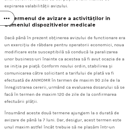
expirarea valabilității avizului.
3. Termenul de avizare a activităților în
domeniul dispozitivelor medicale
Dacă până în prezent obținerea avizului de functionare era
un exercițiu de răbdare pentru operatorii economici, noua
modificare este susceptibilă să conducă la paralizarea
unor business-uri înainte ca acestea să fi avut ocazia de a
se iniția pe piață. Conform noului ordin, stabilirea și
comunicarea către solicitant a tarifului de plată va fi
efectuată de ANMDMR în termen de maxim 90 zile de la
înregistrarea cererii, urmând ca evaluarea dosarului să se
facă în termen de maxim 120 de zile de la confirmarea
efectuării plății.
Însumând aceste două termene ajungem la o durată de
avizare de până la 7 luni. Dar, desigur, acest termen este
unul maxim astfel încât trebuie să ne plasăm într-un