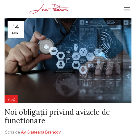
14
APR.
Blog
Noi obligații privind avizele de
functionare
Scris de
Av. Slageana Brancov