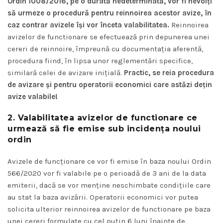
Ordin 1008/2016, pe o durată nedeterminată, vor fi nevoiți
să urmeze o procedură pentru reinnoirea acestor avize, în
caz contrar avizele își vor înceta valabilitatea.
Reinnoirea
avizelor de functionare se efectuează prin depunerea unei
cereri de reinnoire, împreună cu documentația aferentă,
procedura fiind, în lipsa unor reglementări specifice,
similară celei de avizare inițială.
Practic, se reia procedura
de avizare și pentru operatorii economici care astăzi dețin
avize valabile!
2. Valabilitatea
avizelor de functionare ce
urmează să fie emise sub incidența noului
ordin
Avizele de funcționare ce vor fi emise în baza noului Ordin
566/2020 vor fi valabile pe o perioadă de 3 ani de la data
emiterii, dacă se vor menține neschimbate condițiile care
au stat la baza avizării. Operatorii economici vor putea
solicita ulterior reinnoirea avizelor de functionare pe baza
unei cereri formulate cu cel puțin 6 luni înainte de