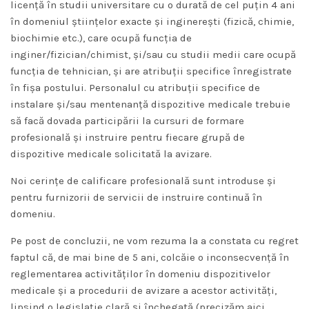
licență în studii universitare cu o durată de cel puțin 4 ani
în domeniul științelor exacte şi inginerești (fizică, chimie,
biochimie etc.), care ocupă funcția de
inginer/fizician/chimist, şi/sau cu studii medii care ocupă
funcția de tehnician, şi are atribuții specifice înregistrate
în fișa postului. Personalul cu atribuții specifice de
instalare şi/sau mentenanță dispozitive medicale trebuie
să facă dovada participării la cursuri de formare
profesională şi instruire pentru fiecare grupă de
dispozitive medicale solicitată la avizare.
Noi cerințe de calificare profesională sunt introduse și
pentru furnizorii de servicii de instruire continuă în
domeniu.
Pe post de concluzii, ne vom rezuma la a constata cu regret
faptul că, de mai bine de 5 ani, colcăie o inconsecvență în
reglementarea activităților în domeniu dispozitivelor
medicale și a procedurii de avizare a acestor activități,
lipsind o legislație clară și închegată (precizăm aici