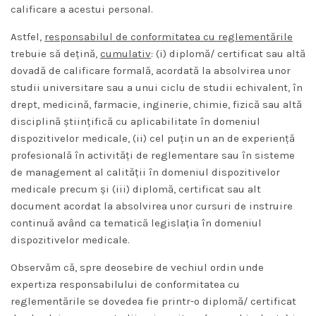
calificare a acestui personal.
Astfel,
responsabilul de conformitatea cu reglementările
trebuie să dețină,
cumulativ
: (i) diplomă/ certificat sau altă
dovadă de calificare formală, acordată la absolvirea unor
studii universitare sau a unui ciclu de studii echivalent, în
drept, medicină, farmacie, inginerie, chimie, fizică sau altă
disciplină științifică cu aplicabilitate în domeniul
dispozitivelor medicale, (ii) cel puțin un an de experiență
profesională în activități de reglementare sau în sisteme
de management al calității în domeniul dispozitivelor
medicale precum și (iii) diplomă, certificat sau alt
document acordat la absolvirea unor cursuri de instruire
continuă având ca tematică legislaţia în domeniul
dispozitivelor medicale.
Observăm că, spre deosebire de vechiul ordin unde
expertiza responsabilului de conformitatea cu
reglementările se dovedea fie printr-o diplomă/ certificat