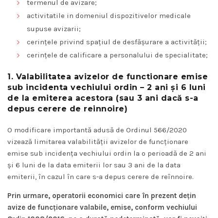
termenul de avizare;
activitatile in domeniul dispozitivelor medicale
supuse avizarii;
cerințele privind spațiul de desfășurare a activității;
cerințele de calificare a personalului de specialitate;
1. Valabilitatea avizelor de functionare emise
sub incidenta vechiului ordin – 2 ani și 6 luni
de la emiterea acestora (sau 3 ani dacă s-a
depus cerere de reinnoire)
O modificare importantă adusă de Ordinul 566/2020
vizează limitarea valabilității avizelor de funcționare
emise sub incidența vechiului ordin la o perioadă de 2 ani
și 6 luni de la data emiterii lor sau 3 ani de la data
emiterii, în cazul în care s-a depus cerere de reînnoire.
Prin urmare, operatorii economici care în prezent dețin
avize de funcționare valabile, emise, conform vechiului