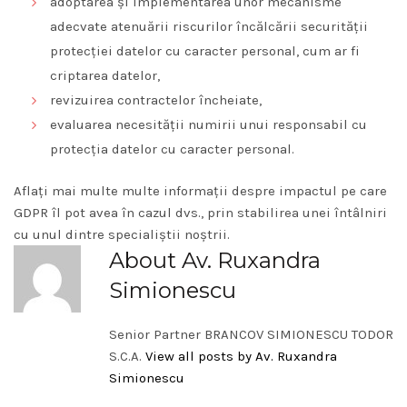
adoptarea și implementarea unor mecanisme
adecvate atenuării riscurilor încălcării securității
protecției datelor cu caracter personal, cum ar fi
criptarea datelor,
revizuirea contractelor încheiate,
evaluarea necesității numirii unui responsabil cu
protecția datelor cu caracter personal.
Aflați mai multe multe informații despre impactul pe care
GDPR îl pot avea în cazul dvs.,
prin stabilirea unei întâlniri
cu unul dintre specialiștii noștrii.
About Av. Ruxandra
Simionescu
Senior Partner BRANCOV SIMIONESCU TODOR
S.C.A.
View all posts by Av. Ruxandra
Simionescu