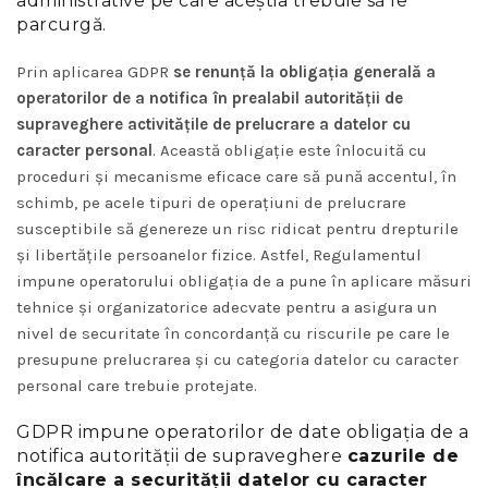
administrative pe care aceştia trebuie să le
parcurgă.
Prin aplicarea GDPR
se renunță la obligația generală a
operatorilor de a notifica în prealabil autorității de
supraveghere
activitățile de prelucrare a datelor cu
caracter personal
. Această obligație este înlocuită cu
proceduri și mecanisme eficace care să pună accentul, în
schimb, pe acele tipuri de operațiuni de prelucrare
susceptibile să genereze un risc ridicat pentru drepturile
și libertățile persoanelor fizice. Astfel, Regulamentul
impune operatorului obligația de a pune în aplicare măsuri
tehnice și organizatorice adecvate pentru a asigura un
nivel de securitate în concordanță cu riscurile pe care le
presupune prelucrarea și cu categoria datelor cu caracter
personal care trebuie protejate.
GDPR impune operatorilor de date obligația de a
notifica autorității de supraveghere
cazurile de
încălcare a securității datelor cu caracter