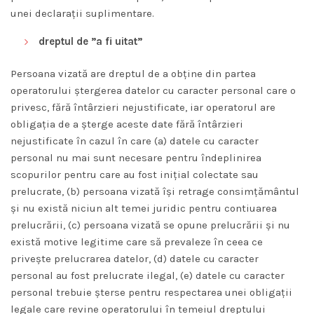
unei declarații suplimentare.
dreptul de ”a fi uitat”
Persoana vizată are dreptul de a obține din partea
operatorului ștergerea datelor cu caracter personal care o
privesc, fără întârzieri nejustificate, iar operatorul are
obligația de a șterge aceste date fără întârzieri
nejustificate în cazul în care (a) datele cu caracter
personal nu mai sunt necesare pentru îndeplinirea
scopurilor pentru care au fost inițial colectate sau
prelucrate, (b) persoana vizată își retrage consimțământul
și nu există niciun alt temei juridic pentru contiuarea
prelucrării, (c) persoana vizată se opune prelucrării și nu
există motive legitime care să prevaleze în ceea ce
privește prelucrarea datelor, (d) datele cu caracter
personal au fost prelucrate ilegal, (e) datele cu caracter
personal trebuie șterse pentru respectarea unei obligații
legale care revine operatorului în temeiul dreptului