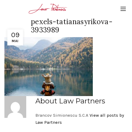
pexels-tatianasyrikova-
3933989
09
MAI
About Law Partners
Brancov Simionescu S.C.A
View all posts by
Law Partners